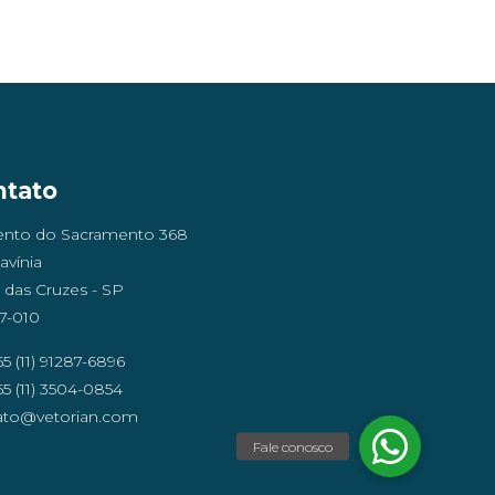
ntato
ento do Sacramento 368
Lavínia
 das Cruzes - SP
7-010
5 (11) 91287-6896
5 (11) 3504-0854
ato@vetorian.com