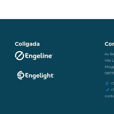
Coligada
Co
Av B
Vila 
Mogi
0873
+5
+5
cont